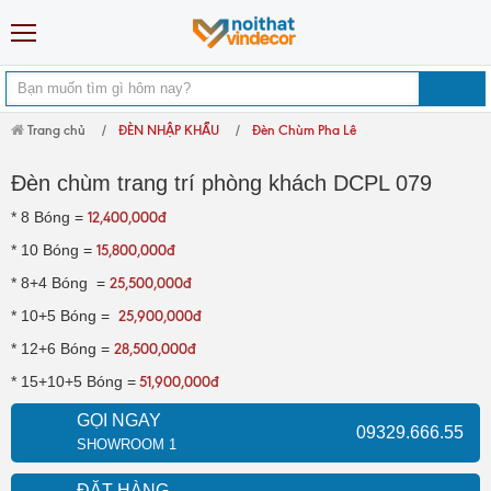
Trang chủ
ĐÈN NHẬP KHẨU
Đèn Chùm Pha Lê
Đèn chùm trang trí phòng khách DCPL 079
* 8 Bóng =
12,400,000đ
* 10 Bóng =
15,800,000đ
* 8+4 Bóng =
25,500,000đ
* 10+5 Bóng =
25,900,000đ
* 12+6 Bóng =
28,500,000đ
* 15+10+5 Bóng =
51,900,000đ
GỌI NGAY
09329.666.55
SHOWROOM 1
ĐẶT HÀNG