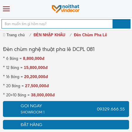
Trang chủ
ĐÈN NHẬP KHẨU
Đèn Chùm Pha Lê
Đèn chùm nghệ thuật pha lê DCPL 081
8,800,000đ
* 6 Bóng =
15,800,000đ
* 12 Bóng =
20,200,000đ
* 16 Bóng =
27,500,000đ
* 20 Bóng =
38,000,000đ
* 20+10 Bóng =
GỌI NGAY
09329.666.55
SHOWROOM 1
ĐẶT HÀNG