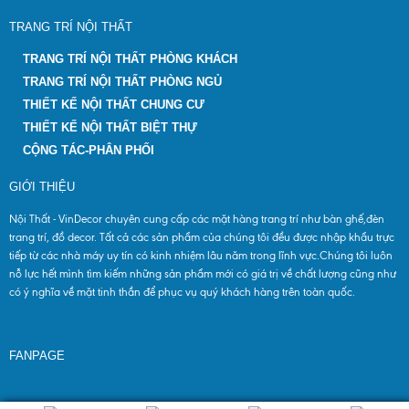
TRANG TRÍ NỘI THẤT
TRANG TRÍ NỘI THẤT PHÒNG KHÁCH
TRANG TRÍ NỘI THẤT PHÒNG NGỦ
THIẾT KẾ NỘI THẤT CHUNG CƯ
THIẾT KẾ NỘI THẤT BIỆT THỰ
CỘNG TÁC-PHÂN PHỐI
GIỚI THIỆU
Nội Thất - VinDecor chuyên cung cấp các mặt hàng trang trí như bàn ghế,đèn
trang trí, đồ decor. Tất cả các sản phẩm của chúng tôi đều được nhập khẩu trực
tiếp từ các nhà máy uy tín có kinh nhiệm lâu năm trong lĩnh vực.Chúng tôi luôn
nỗ lực hết mình tìm kiếm những sản phẩm mới có giá trị về chất lượng cũng như
có ý nghĩa về mặt tinh thần để phục vụ quý khách hàng trên toàn quốc.
FANPAGE