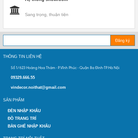
Sang trọng, thuận tiện
Đăng ký
THÔNG TIN LIÊN HỆ
Số 1/623 Hoàng Hoa Thám - P.Vĩnh Phúc - Quận Ba Đình-TP.Hà Nội
09329.666.55
vindecor.noithat@gmail.com
SẢN PHẨM
ĐÈN NHẬP KHẨU
ĐỒ TRANG TRÍ
BÀN GHẾ NHẬP KHẨU