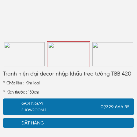
Tranh hiện đại decor nhập khẩu treo tường TBB 420
* Chất liệu : Kim loại
* Kích thước : 150cm
GỌI NGAY
09329.666.55
SHOWROOM 1
ĐẶT HÀNG