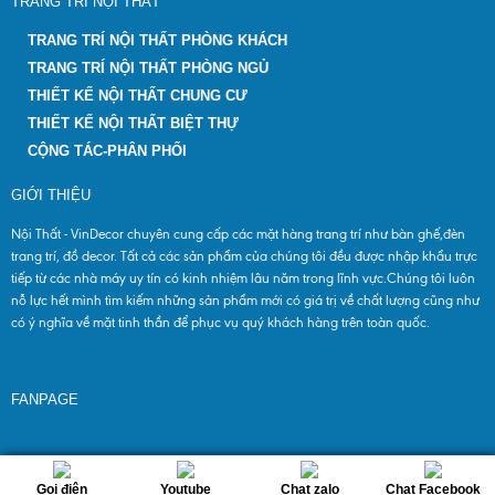
TRANG TRÍ NỘI THẤT
TRANG TRÍ NỘI THẤT PHÒNG KHÁCH
TRANG TRÍ NỘI THẤT PHÒNG NGỦ
THIẾT KẾ NỘI THẤT CHUNG CƯ
THIẾT KẾ NỘI THẤT BIỆT THỰ
CỘNG TÁC-PHÂN PHỐI
GIỚI THIỆU
Nội Thất - VinDecor chuyên cung cấp các mặt hàng trang trí như bàn ghế,đèn
trang trí, đồ decor. Tất cả các sản phẩm của chúng tôi đều được nhập khẩu trực
tiếp từ các nhà máy uy tín có kinh nhiệm lâu năm trong lĩnh vực.Chúng tôi luôn
nỗ lực hết mình tìm kiếm những sản phẩm mới có giá trị về chất lượng cũng như
có ý nghĩa về mặt tinh thần để phục vụ quý khách hàng trên toàn quốc.
FANPAGE
© 2017 by
. All rights reserved | Design by
HTVietNam
Gọi điện
Youtube
Chat zalo
Chat Facebook