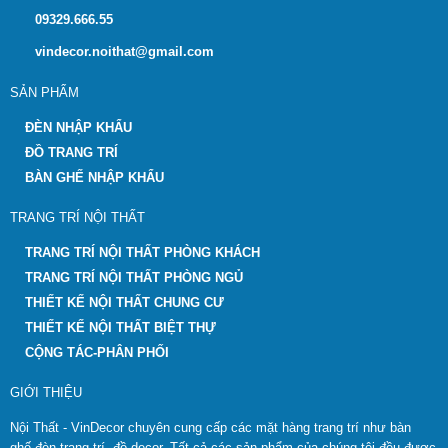
09329.666.55
vindecor.noithat@gmail.com
SẢN PHẨM
ĐÈN NHẬP KHẨU
ĐỒ TRANG TRÍ
BÀN GHẾ NHẬP KHẨU
TRANG TRÍ NỘI THẤT
TRANG TRÍ NỘI THẤT PHÒNG KHÁCH
TRANG TRÍ NỘI THẤT PHÒNG NGỦ
THIẾT KẾ NỘI THẤT CHUNG CƯ
THIẾT KẾ NỘI THẤT BIỆT THỰ
CỘNG TÁC-PHÂN PHỐI
GIỚI THIỆU
Nội Thất - VinDecor chuyên cung cấp các mặt hàng trang trí như bàn
ghế,đèn trang trí, đồ decor. Tất cả các sản phẩm của chúng tôi đều được