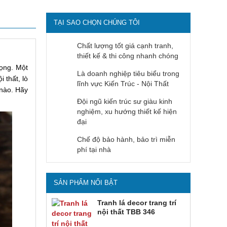
TẠI SAO CHỌN CHÚNG TÔI
Chất lượng tốt giá cạnh tranh,
thiết kế & thi công nhanh chóng
rọng. Một
Là doanh nghiệp tiêu biểu trong
 thất, lò
lĩnh vực Kiến Trúc - Nội Thất
 nào. Hãy
Đội ngũ kiến trúc sư giàu kinh
nghiệm, xu hướng thiết kế hiện
đại
Chế độ bảo hành, bảo trì miễn
phí tại nhà
SẢN PHẨM NỔI BẬT
Tranh lá decor trang trí
nội thất TBB 346