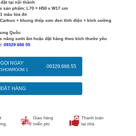
 đặt tại nội thành
c sản phẩm: L70 × H50 x W17 cm
1 màu lửa đỏ
: Carbon + khung thép sơn đen tĩnh điện + kính cường
rung Quốc
 năng sưởi ấm hoặc đặt hàng theo kích thước yêu
ệ: 09329 666 55
GỌI NGAY
09329.666.55
SHOWROOM 1
ĐẶT HÀNG
t
Giao hàng
Thanh toán
ợng
miễn phí
tại nhà