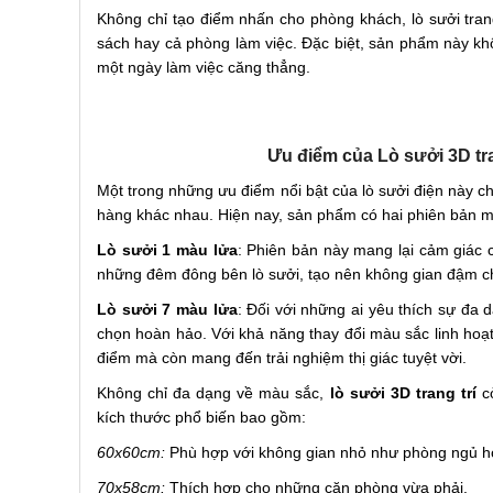
Không chỉ tạo điểm nhấn cho phòng khách, lò sưởi tra
sách hay cả phòng làm việc. Đặc biệt, sản phẩm này k
một ngày làm việc căng thẳng.
Ưu điểm của Lò sưởi 3D tra
Một trong những ưu điểm nổi bật của lò sưởi điện này c
hàng khác nhau. Hiện nay, sản phẩm có hai phiên bản m
Lò sưởi 1 màu lửa
: Phiên bản này mang lại cảm giác 
những đêm đông bên lò sưởi, tạo nên không gian đậm ch
Lò sưởi 7 màu lửa
: Đối với những ai yêu thích sự đa
chọn hoàn hảo. Với khả năng thay đổi màu sắc linh hoạt
điểm mà còn mang đến trải nghiệm thị giác tuyệt vời.
Không chỉ đa dạng về màu sắc,
lò sưởi 3D trang trí
cò
kích thước phổ biến bao gồm:
60x60cm:
Phù hợp với không gian nhỏ như phòng ngủ h
70x58cm:
Thích hợp cho những căn phòng vừa phải.