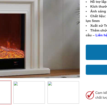
Hỗ trợ lắp
Kích thướ
Ánh sáng 
Chất liệu
lực 5mm
Xuất xứ T
Thêm chức
cầu –
Liên h
Cam kế
chất lư