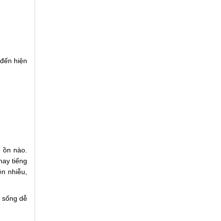
 đến hiện
g ồn nào.
hay tiếng
ền nhiễu,
g sống dễ