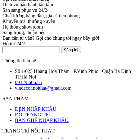
Dịch vụ bảo hành tận tâm
Sẵn sàng phục vụ 24/24
Chất lượng hàng đầu, giá cả tiên phong
Khuyến mãi thường xuyên
Hệ thống showroom
Sang trọng, thuận tiện
Bạn cần tư vấn? Gọi cho chúng tôi ngay bây giờ!
Hỗ trợ 24/7:
09329.666.55
Đăng ký
Thông tin liên hệ
Số 1/623 Hoàng Hoa Thám - P.Vĩnh Phúc - Quận Ba Đình-
TP.Hà Nội
09329.666.55
vindecor.noithat@gmail.com
SẢN PHẨM
ĐÈN NHẬP KHẨU
ĐỒ TRANG TRÍ
BÀN GHẾ NHẬP KHẨU
TRANG TRÍ NỘI THẤT