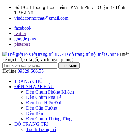
Số 1/623 Hoàng Hoa Thám - P.Vĩnh Phúc - Quận Ba Đình-
TP.Hà Nội
vindecor.noithat@gmail.com
facebook
twitter
google plus
pinterest
Thiết
kế nội thất, sofa gỗ, vách ngăn phòng
Tìm kiếm
Hotline
09329.666.55
TRANG CHỦ
ĐÈN NHẬP KHẨU
Đèn Chùm Phòng Khách
Đèn Chùm Pha Lê
Đèn Led Hiện Đại
Đèn Gắn Tường
Đèn Bàn
Đèn Chùm Thông Tầng
ĐỒ TRANG TRÍ
Tranh Trang Trí