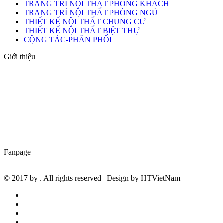
TRANG TRÍ NỘI THẤT PHÒNG KHÁCH
TRANG TRÍ NỘI THẤT PHÒNG NGỦ
THIẾT KẾ NỘI THẤT CHUNG CƯ
THIẾT KẾ NỘI THẤT BIỆT THỰ
CỘNG TÁC-PHÂN PHỐI
Giới thiệu
Nội Thất - VinDecor chuyên cung cấp các mặt hàng trang trí như
bàn ghế,đèn trang trí, đồ decor. Tất cả các sản phẩm của chúng tôi
đều được nhập khẩu trực tiếp từ các nhà máy uy tín có kinh nhiệm
lâu năm trong lĩnh vực.Chúng tôi luôn nỗ lực hết mình tìm kiếm
những sản phẩm mới có giá trị về chất lượng cũng như có ý nghĩa
về mặt tinh thần để phục vụ quý khách hàng trên toàn quốc.
Fanpage
© 2017 by
. All rights reserved | Design by
HTVietNam