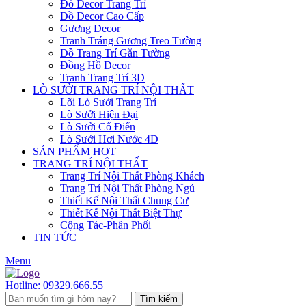
Đồ Decor Trang Trí
Đồ Decor Cao Cấp
Gương Decor
Tranh Tráng Gương Treo Tường
Đồ Trang Trí Gắn Tường
Đồng Hồ Decor
Tranh Trang Trí 3D
LÒ SƯỞI TRANG TRÍ NỘI THẤT
Lõi Lò Sưởi Trang Trí
Lò Sưởi Hiện Đại
Lò Sưởi Cổ Điển
Lò Sưởi Hơi Nước 4D
SẢN PHẨM HOT
TRANG TRÍ NỘI THẤT
Trang Trí Nội Thất Phòng Khách
Trang Trí Nội Thất Phòng Ngủ
Thiết Kế Nội Thất Chung Cư
Thiết Kế Nội Thất Biệt Thự
Cộng Tác-Phân Phối
TIN TỨC
Menu
Hotline:
09329.666.55
Tìm kiếm