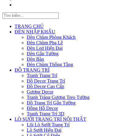
TRANG CHỦ
ĐÈN NHẬP KHẨU
Đèn Chùm Phòng Khách
Đèn Chùm Pha Lê
Đèn Led Hiện Đại
Đèn Gắn Tường
Đèn Bàn
Đèn Chùm Thông Tầng
ĐỒ TRANG TRÍ
Tranh Trang Trí
Đồ Decor Trang Trí
Đồ Decor Cao Cấp
Gương Decor
Tranh Tráng Gương Treo Tường
Đồ Trang Trí Gắn Tường
Đồng Hồ Decor
Tranh Trang Trí 3D
LÒ SƯỞI TRANG TRÍ NỘI THẤT
Lõi Lò Sưởi Trang Trí
Lò Sưởi Hiện Đại
Lò Sưởi Cổ Điển