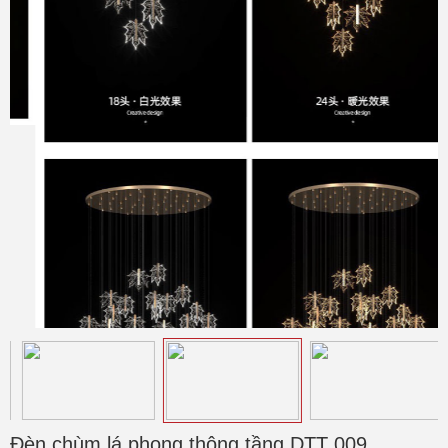
Đèn chùm lá phong thông tầng DTT 009