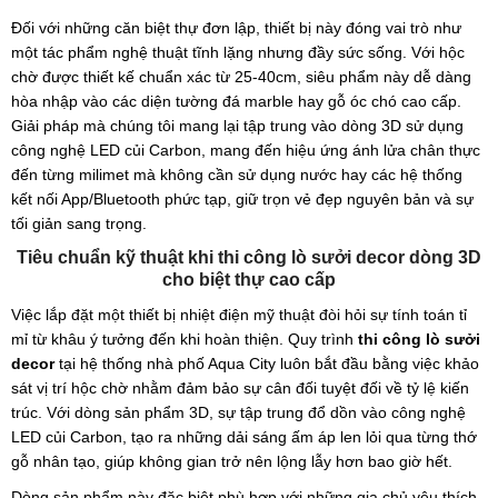
Đối với những căn biệt thự đơn lập, thiết bị này đóng vai trò như
một tác phẩm nghệ thuật tĩnh lặng nhưng đầy sức sống. Với hộc
chờ được thiết kế chuẩn xác từ 25-40cm, siêu phẩm này dễ dàng
hòa nhập vào các diện tường đá marble hay gỗ óc chó cao cấp.
Giải pháp mà chúng tôi mang lại tập trung vào dòng 3D sử dụng
công nghệ LED củi Carbon, mang đến hiệu ứng ánh lửa chân thực
đến từng milimet mà không cần sử dụng nước hay các hệ thống
kết nối App/Bluetooth phức tạp, giữ trọn vẻ đẹp nguyên bản và sự
tối giản sang trọng.
Tiêu chuẩn kỹ thuật khi thi công lò sưởi decor dòng 3D
cho biệt thự cao cấp
Việc lắp đặt một thiết bị nhiệt điện mỹ thuật đòi hỏi sự tính toán tỉ
mỉ từ khâu ý tưởng đến khi hoàn thiện. Quy trình
thi công lò sưởi
decor
tại hệ thống nhà phố Aqua City luôn bắt đầu bằng việc khảo
sát vị trí hộc chờ nhằm đảm bảo sự cân đối tuyệt đối về tỷ lệ kiến
trúc. Với dòng sản phẩm 3D, sự tập trung đổ dồn vào công nghệ
LED củi Carbon, tạo ra những dải sáng ấm áp len lỏi qua từng thớ
gỗ nhân tạo, giúp không gian trở nên lộng lẫy hơn bao giờ hết.
Dòng sản phẩm này đặc biệt phù hợp với những gia chủ yêu thích