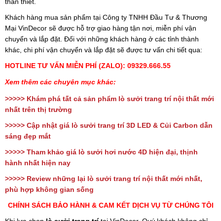
thân thiết.
Khách hàng mua sản phẩm tại Công ty TNHH Đầu Tư & Thương
Mại VinDecor sẽ được hỗ trợ giao hàng tận nơi, miễn phí vận
chuyển và lắp đặt. Đối với những khách hàng ở các tỉnh thành
khác, chi phí vận chuyển và lắp đặt sẽ được tư vấn chi tiết qua:
HOTLINE TƯ VẤN MIỄN PHÍ (ZALO): 09329.666.55
Xem thêm các chuyên mục khác:
>>>>> Khám phá
tất cả sản phẩm lò sưởi trang trí nội thất
mới
nhất trên thị trường
>>>>> Cập nhật
giá lò sưởi trang trí 3D
LED & Củi Carbon dẫn
sáng đẹp mắt
>>>>> Tham khảo
giá lò sưởi hơi nước 4D
hiện đại, thịnh
hành nhất hiện nay
>>>>> Review những lại
lò sưởi trang trí nội thất
mới nhất,
phù hợp không gian sống
CHÍNH SÁCH BẢO HÀNH & CAM KẾT DỊCH VỤ TỪ CHÚNG TÔI