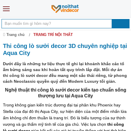
Trang chủ
TRANG TRÍ NỘI THẤT
Thi công lò sưởi decor 3D chuyên nghiệp tại
Aqua City
Dưới đây là những tư liệu thực tế ghi lại khoảnh khắc các tổ
ấm bừng sáng sau khi hoàn tất quy trình lắp đặt. Mỗi dự án
thi công lò sưởi decor
đều mang một sắc thái riêng, từ phong
cách Neoclassic quyền quý đến Modern Luxury tối giản.
Nghệ thuật thi công lò sưởi decor kiến tạo chuẩn sống
thượng lưu tại Aqua City
Trong không gian kiến trúc đương đại tại phân khu Phoenix hay
Stella của đại đô thị Aqua City, sự hiện diện của một điểm nhấn lửa
ấm không chỉ đơn thuần là trang trí. Đó là biểu tượng của sự thịnh
vượng và gu thẩm mỹ tinh tế của gia chủ. Việc lựa chọn
thi công
lò sưởi decor
giúp kết nối các giá trị truyền thống với hơi thở hiện