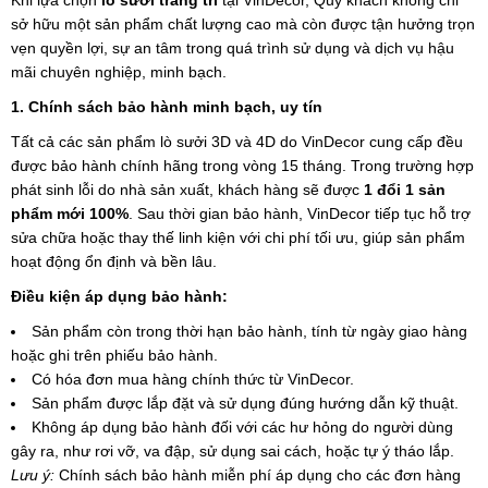
Khi lựa chọn
lò sưởi trang trí
tại VinDecor, Quý khách không chỉ
sở hữu một sản phẩm chất lượng cao mà còn được tận hưởng trọn
vẹn quyền lợi, sự an tâm trong quá trình sử dụng và dịch vụ hậu
mãi chuyên nghiệp, minh bạch.
1. Chính sách bảo hành minh bạch, uy tín
Tất cả các sản phẩm lò sưởi 3D và 4D do VinDecor cung cấp đều
được bảo hành chính hãng trong vòng 15 tháng. Trong trường hợp
phát sinh lỗi do nhà sản xuất, khách hàng sẽ được
1 đổi 1 sản
phẩm mới 100%
. Sau thời gian bảo hành, VinDecor tiếp tục hỗ trợ
sửa chữa hoặc thay thế linh kiện với chi phí tối ưu, giúp sản phẩm
hoạt động ổn định và bền lâu.
Điều kiện áp dụng bảo hành:
Sản phẩm còn trong thời hạn bảo hành, tính từ ngày giao hàng
hoặc ghi trên phiếu bảo hành.
Có hóa đơn mua hàng chính thức từ VinDecor.
Sản phẩm được lắp đặt và sử dụng đúng hướng dẫn kỹ thuật.
Không áp dụng bảo hành đối với các hư hỏng do người dùng
gây ra, như rơi vỡ, va đập, sử dụng sai cách, hoặc tự ý tháo lắp.
Lưu ý:
Chính sách bảo hành miễn phí áp dụng cho các đơn hàng