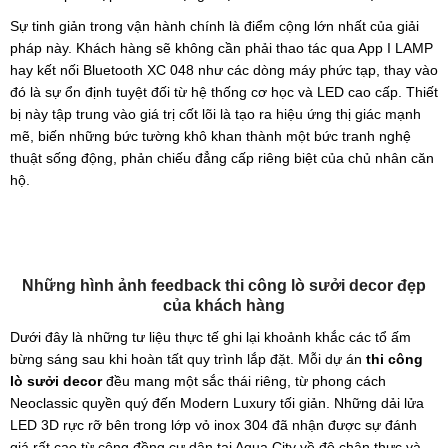
Sự tinh giản trong vận hành chính là điểm cộng lớn nhất của giải
pháp này. Khách hàng sẽ không cần phải thao tác qua App I LAMP
hay kết nối Bluetooth XC 048 như các dòng máy phức tạp, thay vào
đó là sự ổn định tuyệt đối từ hệ thống cơ học và LED cao cấp. Thiết
bị này tập trung vào giá trị cốt lõi là tạo ra hiệu ứng thị giác mạnh
mẽ, biến những bức tường khô khan thành một bức tranh nghệ
thuật sống động, phản chiếu đẳng cấp riêng biệt của chủ nhân căn
hộ.
Những hình ảnh feedback thi công lò sưởi decor đẹp
của khách hàng
Dưới đây là những tư liệu thực tế ghi lại khoảnh khắc các tổ ấm
bừng sáng sau khi hoàn tất quy trình lắp đặt. Mỗi dự án
thi công
lò sưởi decor
đều mang một sắc thái riêng, từ phong cách
Neoclassic quyền quý đến Modern Luxury tối giản. Những dải lửa
LED 3D rực rỡ bên trong lớp vỏ inox 304 đã nhận được sự đánh
giá rất cao từ cộng đồng cư dân tại Aqua City về độ chân thực và