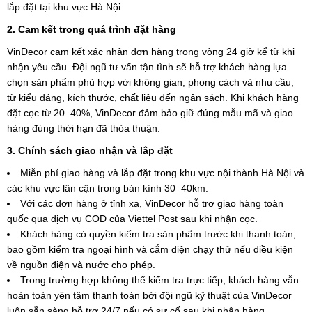
lắp đặt tại khu vực Hà Nội.
2. Cam kết trong quá trình đặt hàng
VinDecor cam kết xác nhận đơn hàng trong vòng 24 giờ kể từ khi
nhận yêu cầu. Đội ngũ tư vấn tận tình sẽ hỗ trợ khách hàng lựa
chọn sản phẩm phù hợp với không gian, phong cách và nhu cầu,
từ kiểu dáng, kích thước, chất liệu đến ngân sách. Khi khách hàng
đặt cọc từ 20–40%, VinDecor đảm bảo giữ đúng mẫu mã và giao
hàng đúng thời hạn đã thỏa thuận.
3. Chính sách giao nhận và lắp đặt
Miễn phí giao hàng và lắp đặt trong khu vực nội thành Hà Nội và
các khu vực lân cận trong bán kính 30–40km.
Với các đơn hàng ở tỉnh xa, VinDecor hỗ trợ giao hàng toàn
quốc qua dịch vụ COD của Viettel Post sau khi nhận cọc.
Khách hàng có quyền kiểm tra sản phẩm trước khi thanh toán,
bao gồm kiểm tra ngoại hình và cắm điện chạy thử nếu điều kiện
về nguồn điện và nước cho phép.
Trong trường hợp không thể kiểm tra trực tiếp, khách hàng vẫn
hoàn toàn yên tâm thanh toán bởi đội ngũ kỹ thuật của VinDecor
luôn sẵn sàng hỗ trợ 24/7 nếu có sự cố sau khi nhận hàng.