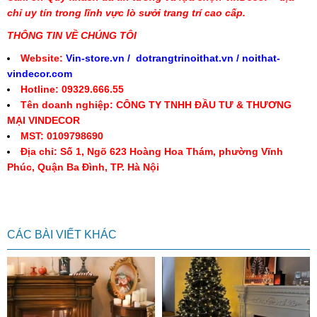
chỉ uy tín trong lĩnh vực lò sưởi trang trí cao cấp.
THÔNG TIN VỀ CHÚNG TÔI
Website:
Vin-store.vn
/
dotrangtrinoithat.vn
/
noithat-
vindecor.com
Hotline: 09329.666.55
Tên doanh nghiệp: CÔNG TY TNHH ĐẦU TƯ & THƯƠNG
MẠI VINDECOR
MST: 0109798690
Địa chỉ: Số 1, Ngõ 623 Hoàng Hoa Thám, phường Vĩnh
Phúc, Quận Ba Đình, TP. Hà Nội
CÁC BÀI VIẾT KHÁC