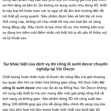
sự tĩnh lặng và bền bỉ. Do không sử dụng nước như dòng 4D, thiết
bị này loại bỏ hoàn toàn các lo ngại về độ ẩm ảnh hưởng đến đồ
nội thất gỗ xung quanh. Siêu phẩm được bảo vệ bởi lớp vỏ inox
304 cứng cáp, không chỉ chịu nhiệt tốt mà còn toát lên vẻ sáng
bóng đẳng cấp. Đây chính là lựa chọn tối ưu cho những kiến trúc
sư đang tìm kiếm một điểm nhấn nội thất hội tụ đủ yếu tố thẩm mỹ
và kỹ thuật cao.
Sự khác biệt của dịch vụ thi công lò sưởi decor chuyên
nghiệp tại Vin Decor
Chất lượng hoàn thiện luôn là thước đo hàng đầu mà giới thượng
lưu quan tâm khi cá nhân hóa không gian sống. Khi thực hiện
thi
công lò sưởi decor
cho các dự án tại Đồng Nai, Vin Decor không
chỉ cung cấp thiết bị mà còn mang đến một giải pháp tổng thể về
ánh sáng và không gian. Sản phẩm dòng 3D với công suất dao
động 100-600W giúp gia chủ dễ dàng điều chỉnh độ sáng của lửa
sao cho phù hợp với tâm trạng hoặc tính chất của buổi tiệc tối.