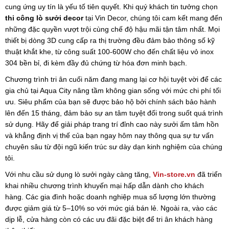
cung ứng uy tín là yếu tố tiên quyết. Khi quý khách tin tưởng chọn
thi công lò sưởi decor
tại Vin Decor, chúng tôi cam kết mang đến
những đặc quyền vượt trội cùng chế độ hậu mãi tận tâm nhất. Mọi
thiết bị dòng 3D cung cấp ra thị trường đều đảm bảo thông số kỹ
thuật khắt khe, từ công suất 100-600W cho đến chất liệu vỏ inox
304 bền bỉ, đi kèm đầy đủ chứng từ hóa đơn minh bạch.
Chương trình tri ân cuối năm đang mang lại cơ hội tuyệt vời để các
gia chủ tại Aqua City nâng tầm không gian sống với mức chi phí tối
ưu. Siêu phẩm của bạn sẽ được bảo hộ bởi chính sách bảo hành
lên đến 15 tháng, đảm bảo sự an tâm tuyệt đối trong suốt quá trình
sử dụng. Hãy để giải pháp trang trí đỉnh cao này sưởi ấm tâm hồn
và khẳng định vị thế của bạn ngay hôm nay thông qua sự tư vấn
chuyên sâu từ đội ngũ kiến trúc sư dày dạn kinh nghiệm của chúng
tôi.
Với nhu cầu sử dụng lò sưởi ngày càng tăng,
Vin-store.vn
đã triển
khai nhiều chương trình khuyến mại hấp dẫn dành cho khách
hàng. Các gia đình hoặc doanh nghiệp mua số lượng lớn thường
được giảm giá từ 5–10% so với mức giá bán lẻ. Ngoài ra, vào các
dịp lễ, cửa hàng còn có các ưu đãi đặc biệt để tri ân khách hàng