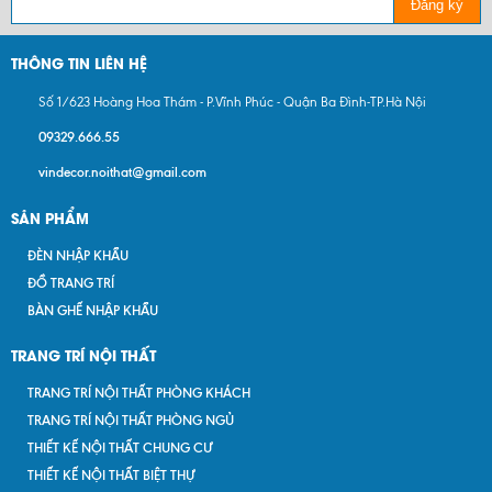
Đăng ký
THÔNG TIN LIÊN HỆ
Số 1/623 Hoàng Hoa Thám - P.Vĩnh Phúc - Quận Ba Đình-TP.Hà Nội
09329.666.55
vindecor.noithat@gmail.com
SẢN PHẨM
ĐÈN NHẬP KHẨU
ĐỒ TRANG TRÍ
BÀN GHẾ NHẬP KHẨU
TRANG TRÍ NỘI THẤT
TRANG TRÍ NỘI THẤT PHÒNG KHÁCH
TRANG TRÍ NỘI THẤT PHÒNG NGỦ
THIẾT KẾ NỘI THẤT CHUNG CƯ
THIẾT KẾ NỘI THẤT BIỆT THỰ