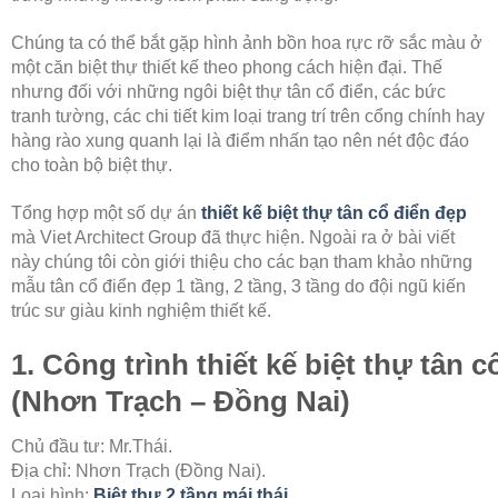
Chúng ta có thể bắt gặp hình ảnh bồn hoa rực rỡ sắc màu ở
một căn biệt thự thiết kế theo phong cách hiện đại. Thế
nhưng đối với những ngôi biệt thự tân cổ điển, các bức
tranh tường, các chi tiết kim loại trang trí trên cổng chính hay
hàng rào xung quanh lại là điểm nhấn tạo nên nét độc đáo
cho toàn bộ biệt thự.
Tổng hợp một số dự án
thiết kế biệt thự tân cổ điển đẹp
mà Viet Architect Group đã thực hiện. Ngoài ra ở bài viết
này chúng tôi còn giới thiệu cho các bạn tham khảo những
mẫu tân cổ điển đẹp 1 tầng, 2 tầng, 3 tầng do đội ngũ kiến
trúc sư giàu kinh nghiệm thiết kế.
1. Công trình thiết kế biệt thự tân c
(Nhơn Trạch – Đồng Nai)
Chủ đầu tư: Mr.Thái.
Địa chỉ: Nhơn Trạch (Đồng Nai).
Loại hình:
Biệt thự 2 tầng mái thái
.