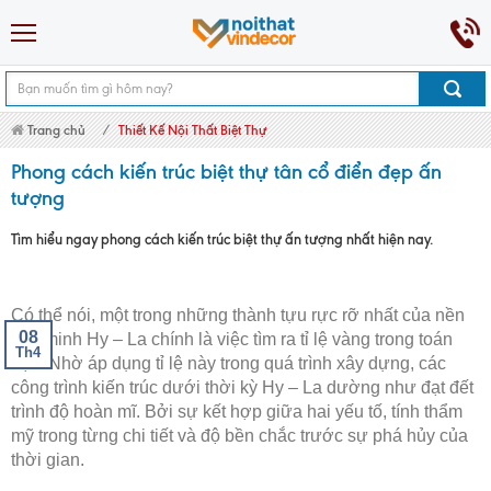
Trang chủ
Thiết Kế Nội Thất Biệt Thự
Trang Trí Nội Thất Phòng Khách
Trang Trí Nội Thất Phòng Ngủ
Phong cách kiến trúc biệt thự tân cổ điển đẹp ấn
Thiết Kế Nội Thất Chung Cư
Cộng Tác-Phân Phối
tượng
Tìm hiểu ngay phong cách kiến trúc biệt thự ấn tượng nhất hiện nay.
Có thể nói, một trong những thành tựu rực rỡ nhất của nền
08
văn minh Hy – La chính là việc tìm ra tỉ lệ vàng trong toán
Th4
học. Nhờ áp dụng tỉ lệ này trong quá trình xây dựng, các
công trình kiến trúc dưới thời kỳ Hy – La dường như đạt đết
trình độ hoàn mĩ. Bởi sự kết hợp giữa hai yếu tố, tính thẩm
mỹ trong từng chi tiết và độ bền chắc trước sự phá hủy của
thời gian.