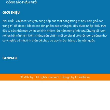
CỘNG TÁC-PHÂN PHỐI
GIỚI THIỆU
Nội Thất - VinDecor chuyên cung cấp các mặt hàng trang trí như bàn ghế,đèn
trang trí, đồ decor. Tất cả các sản phẩm của chúng tôi đều được nhập khẩu trực
tiếp từ các nhà máy uy tín có kinh nhiệm lâu năm trong lĩnh vực.Chúng tôi luôn
nỗ lực hết mình tìm kiếm những sản phẩm mới có giá trị về chất lượng cũng như
có ý nghĩa về mặt tinh thần để phục vụ quý khách hàng trên toàn quốc.
FANPAGE
© 2017 by
. All rights reserved | Design by
HTVietNam