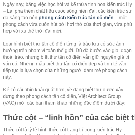
Ngày nay, bằng việc học hỏi và kế thừa tinh hoa kiến trúc Hy
– La, pha thêm chất liệu cuộc sống hiện đại, các kiến trúc sư
đã sáng tạo nên
phong cách kiến trúc tân cổ điển
– một
phong cách vừa cuốn hút bởi hơi thở của thời gian, vừa phù
hợp với xu thế thời đại mới.
Loại hình biệt thự tân cổ điển từng là trào lưu có sức ảnh
hưởng trên phạm vi toàn thế giới. Dù đã bước vào giai đoạn
thoái trào, nhưng biệt thự tân cổ điển vẫn giữ nguyên giá trị
vốn có. Những mẫu biệt thự tân cổ điển đẹp và tinh tế vẫn
tiếp tục là lựa chọn của những người đam mê phong cách
này.
Để có cái nhìn khái quát hơn, về dạng biệt thự được xây
dựng theo phong cách tân cổ điển, Việt Architect Group
(VAG) mời các bạn tham khảo những đặc điểm dưới đây:
Thức cột – “linh hồn” của các biệt t
Thức cột là tỷ lệ hình thức cột trang trí trong kiến trúc Hy –