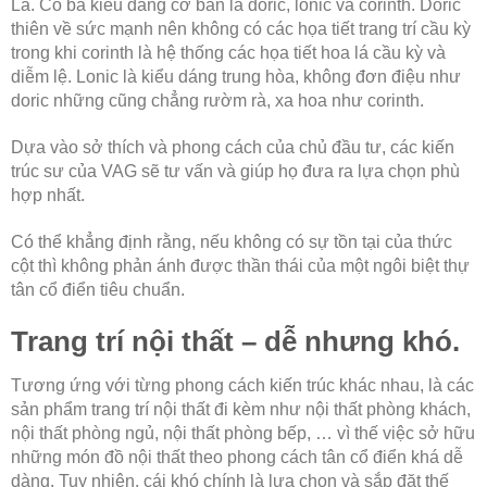
La. Có ba kiểu dáng cơ bản là doric, lonic và corinth. Doric
thiên về sức mạnh nên không có các họa tiết trang trí cầu kỳ
trong khi corinth là hệ thống các họa tiết hoa lá cầu kỳ và
diễm lệ. Lonic là kiểu dáng trung hòa, không đơn điệu như
doric những cũng chẳng rườm rà, xa hoa như corinth.
Dựa vào sở thích và phong cách của chủ đầu tư, các kiến
trúc sư của VAG sẽ tư vấn và giúp họ đưa ra lựa chọn phù
hợp nhất.
Có thể khẳng định rằng, nếu không có sự tồn tại của thức
cột thì không phản ánh được thần thái của một ngôi biệt thự
tân cổ điển tiêu chuẩn.
Trang trí nội thất – dễ nhưng khó.
Tương ứng với từng phong cách kiến trúc khác nhau, là các
sản phẩm trang trí nội thất đi kèm như nội thất phòng khách,
nội thất phòng ngủ, nội thất phòng bếp, … vì thế việc sở hữu
những món đồ nội thất theo phong cách tân cổ điển khá dễ
dàng. Tuy nhiên, cái khó chính là lựa chọn và sắp đặt thế