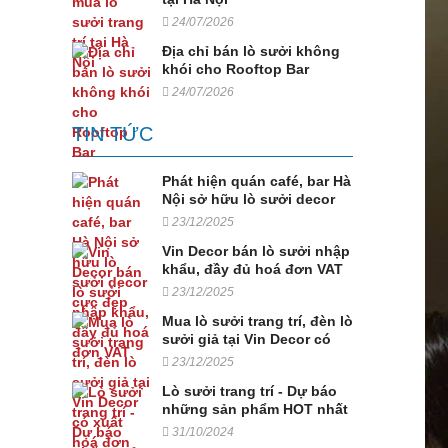
24/07/2026
Địa chỉ bán lò sưởi không
khói cho Rooftop Bar
24/07/2026
TIN TỨC
Phát hiện quán café, bar Hà
Nội sở hữu lò sưởi decor
cực đẹp
23/12/2025
Vin Decor bán lò sưởi nhập
khẩu, đầy đủ hoá đơn VAT
23/12/2025
Mua lò sưởi trang trí, đèn lò
sưởi giả tại Vin Decor có
xuất hoá đơn VAT
23/12/2025
Lò sưởi trang trí - Dự báo
những sản phẩm HOT nhất
năm 2025
31/10/2024