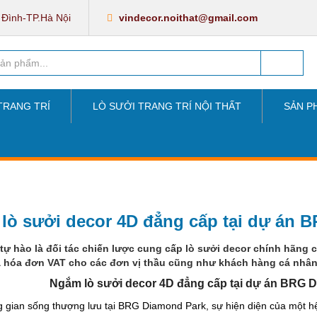
 Đình-TP.Hà Nội
vindecor.noithat@gmail.com
TRANG TRÍ
LÒ SƯỞI TRANG TRÍ NỘI THẤT
SẢN P
lò sưởi decor 4D đẳng cấp tại dự án 
 tự hào là đối tác chiến lược cung cấp
lò sưởi decor
chính hãng c
à hóa đơn VAT cho các đơn vị thầu cũng như khách hàng cá nhâ
Ngắm lò sưởi decor 4D đẳng cấp tại dự án BRG 
 gian sống thượng lưu tại BRG Diamond Park, sự hiện diện của một hệ