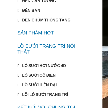
ĐÈN GẮN TƯỜNG
ĐÈN BÀN
ĐÈN CHÙM THÔNG TẦNG
SẢN PHẨM HOT
LÒ SƯỞI TRANG TRÍ NỘI
THẤT
LÒ SƯỞI HƠI NƯỚC 4D
LÒ SƯỞI CỔ ĐIỂN
LÒ SƯỞI HIỆN ĐẠI
LÕI LÒ SƯỞI TRANG TRÍ
KẾT NỐI VỚI CHÚNG TÔI