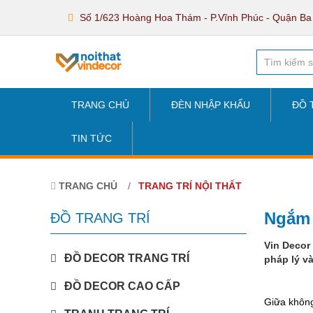
Số 1/623 Hoàng Hoa Thám - P.Vĩnh Phúc - Quận Ba
TRANG CHỦ
ĐÈN NHẬP KHẨU
ĐỒ 
TIN TỨC
TRANG CHỦ
TRANG TRÍ NỘI THẤT
Ngắm 
ĐỒ TRANG TRÍ
Vin Decor
ĐỒ DECOR TRANG TRÍ
pháp lý v
ĐỒ DECOR CAO CẤP
Giữa không