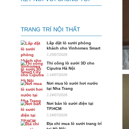
TRANG TRÍ NỘI THẤT
Lắp đặt lò sưởi phòng
khách cho Vinhomes Smart
City
25/07/2026
Thi công lò sưởi 3D cho
Ciputra Hà Nội
24/07/2026
Nơi mua lò sưởi hơi nước
tại Nha Trang
24/07/2026
Nơi bán lò sưởi điện tại
TP.HCM
24/07/2026
Địa chỉ mua lò sưởi trang trí
tại Hà Nội