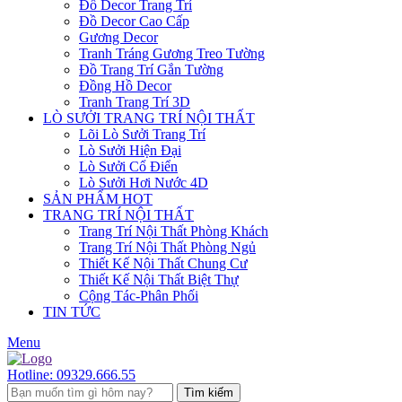
Đồ Decor Trang Trí
Đồ Decor Cao Cấp
Gương Decor
Tranh Tráng Gương Treo Tường
Đồ Trang Trí Gắn Tường
Đồng Hồ Decor
Tranh Trang Trí 3D
LÒ SƯỞI TRANG TRÍ NỘI THẤT
Lõi Lò Sưởi Trang Trí
Lò Sưởi Hiện Đại
Lò Sưởi Cổ Điển
Lò Sưởi Hơi Nước 4D
SẢN PHẨM HOT
TRANG TRÍ NỘI THẤT
Trang Trí Nội Thất Phòng Khách
Trang Trí Nội Thất Phòng Ngủ
Thiết Kế Nội Thất Chung Cư
Thiết Kế Nội Thất Biệt Thự
Cộng Tác-Phân Phối
TIN TỨC
Menu
Hotline:
09329.666.55
Tìm kiếm