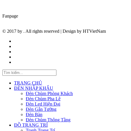
Fanpage
© 2017 by
. All rights reserved | Design by
HTVietNam
TRANG CHỦ
ĐÈN NHẬP KHẨU
Đèn Chùm Phòng Khách
Đèn Chùm Pha Lê
Đèn Led Hiện Đại
Đèn Gắn Tường
Đèn Bàn
Đèn Chùm Thông Tầng
ĐỒ TRANG TRÍ
Tranh Trang Trí