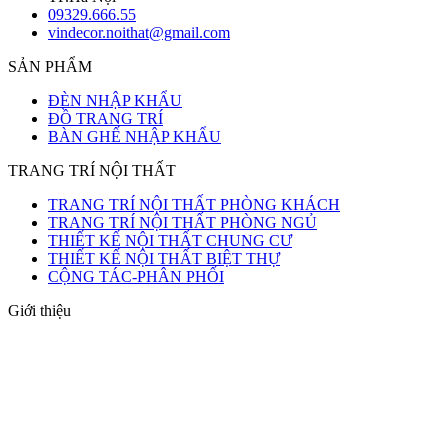
09329.666.55
vindecor.noithat@gmail.com
SẢN PHẨM
ĐÈN NHẬP KHẨU
ĐỒ TRANG TRÍ
BÀN GHẾ NHẬP KHẨU
TRANG TRÍ NỘI THẤT
TRANG TRÍ NỘI THẤT PHÒNG KHÁCH
TRANG TRÍ NỘI THẤT PHÒNG NGỦ
THIẾT KẾ NỘI THẤT CHUNG CƯ
THIẾT KẾ NỘI THẤT BIỆT THỰ
CỘNG TÁC-PHÂN PHỐI
Giới thiệu
Nội Thất - VinDecor chuyên cung cấp các mặt hàng trang trí như
bàn ghế,đèn trang trí, đồ decor. Tất cả các sản phẩm của chúng tôi
đều được nhập khẩu trực tiếp từ các nhà máy uy tín có kinh nhiệm
lâu năm trong lĩnh vực.Chúng tôi luôn nỗ lực hết mình tìm kiếm
những sản phẩm mới có giá trị về chất lượng cũng như có ý nghĩa
về mặt tinh thần để phục vụ quý khách hàng trên toàn quốc.