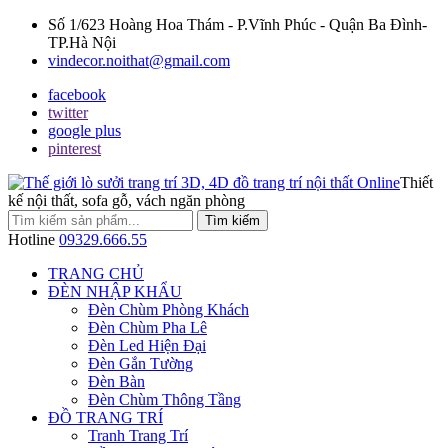
Số 1/623 Hoàng Hoa Thám - P.Vĩnh Phúc - Quận Ba Đình-
TP.Hà Nội
vindecor.noithat@gmail.com
facebook
twitter
google plus
pinterest
Thiết
kế nội thất, sofa gỗ, vách ngăn phòng
Tìm kiếm
Hotline
09329.666.55
TRANG CHỦ
ĐÈN NHẬP KHẨU
Đèn Chùm Phòng Khách
Đèn Chùm Pha Lê
Đèn Led Hiện Đại
Đèn Gắn Tường
Đèn Bàn
Đèn Chùm Thông Tầng
ĐỒ TRANG TRÍ
Tranh Trang Trí