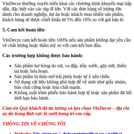
VinDecor thường xuyên triển khai các chương trình khuyến mại hấp
dẫn, đặc biệt vào các dịp lễ lớn. Với các đơn hàng số lượng lớn
dành cho doanh nghiệp, dự án hoặc khách mua nhiều sản phẩm,
khách hàng sẽ được chiết khấu từ 5% đến 10% so với giá bán lẻ.
5. Cam kết hoàn tiền
VinDecor cam kết hoàn tiền 100% nếu sản phẩm không đạt yêu cầu
về chất lượng hoặc thẩm mỹ so với cam kết ban đầu.
Các trường hợp không được bảo hành:
Sản phẩm hư hỏng do rơi, va đập, trầy xước, gãy nứt, thiên
tai hoặc hỏa hoạn.
Sản phẩm bị tháo mở trái phép hoặc tự ý sửa chữa.
Sử dụng vật liệu không phù hợp để vệ sinh như giấy nhám,
bàn chải cứng hoặc hóa chất mạnh.
Không xuất trình phiếu bảo hành hợp lệ hoặc sản phẩm đã hết
thời hạn bảo hành.
Cảm ơn Quý khách đã tin tưởng và lựa chọn VinDecor – địa chỉ
uy tín trong lĩnh vực lò sưởi trang trí cao cấp.
THÔNG TIN VỀ CHÚNG TÔI
Website:
Vin-store.vn
/
dotrangtrinoithat.vn
/
noithat-