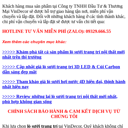
Khách hàng mua sản phẩm tại Công ty TNHH Đầu Tư & Thương
Mại VinDecor sẽ được hỗ trợ giao hàng tận nơi, miễn phí vận
chuyển và lắp đặt. Đối với những khách hàng ở các tỉnh thành khác,
chi phí vận chuyển và lắp đặt sẽ được tư vấn chi tiết qua:
HOTLINE TƯ VẤN MIỄN PHÍ (ZALO): 09329.666.55
Xem thêm các chuyên mục khác:
>>>>> Khám phá
tất cả sản phẩm lò sưởi trang trí nội thất
mới
nhất trên thị trường
>>>>> Cập nhật
giá lò sưởi trang trí 3D
LED & Củi Carbon
dẫn sáng đẹp mắt
>>>>> Tham khảo
giá lò sưởi hơi nước 4D
hiện đại, thịnh hành
nhất hiện nay
>>>>> Review những lại
lò sưởi trang trí nội thất
mới nhất,
phù hợp không gian sống
CHÍNH SÁCH BẢO HÀNH & CAM KẾT DỊCH VỤ TỪ
CHÚNG TÔI
Khi lựa chọn
lò sưởi trang trí
tại VinDecor, Quý khách không chỉ