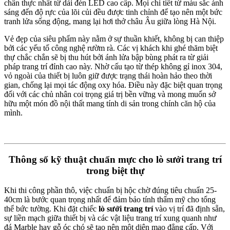
chân thực nhất từ dải đèn LED cao cấp. Mọi chi tiết từ màu sắc ánh
sáng đến độ rực của lõi củi đều được tinh chỉnh để tạo nên một bức
tranh lửa sống động, mang lại hơi thở châu Âu giữa lòng Hà Nội.
Vẻ đẹp của siêu phẩm này nằm ở sự thuần khiết, không bị can thiệp
bởi các yếu tố công nghệ rườm rà. Các vị khách khi ghé thăm biệt
thự chắc chắn sẽ bị thu hút bởi ánh lửa bập bùng phát ra từ giải
pháp trang trí đỉnh cao này. Nhờ cấu tạo từ thép không gỉ inox 304,
vỏ ngoài của thiết bị luôn giữ được trạng thái hoàn hảo theo thời
gian, chống lại mọi tác động oxy hóa. Điều này đặc biệt quan trọng
đối với các chủ nhân coi trọng giá trị bền vững và mong muốn sở
hữu một món đồ nội thất mang tính di sản trong chính căn hộ của
mình.
Thông số kỹ thuật chuẩn mực cho lò sưởi trang trí
trong biệt thự
Khi thi công phần thô, việc chuẩn bị hộc chờ đúng tiêu chuẩn 25-
40cm là bước quan trọng nhất để đảm bảo tính thẩm mỹ cho tổng
thể bức tường. Khi đặt chiếc
lò sưởi trang trí
vào vị trí đã định sẵn,
sự liền mạch giữa thiết bị và các vật liệu trang trí xung quanh như
đá Marble hay gỗ óc chó sẽ tạo nên một diện mạo đẳng cấp. Với