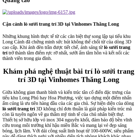
Quảng cáo
Cận cảnh lò sưởi trang trí 3D tại Vinhomes Thăng Long
Những khung hình thực tế từ các căn biệt thự song lập tại tiểu khu
Long Cảnh đã chứng minh sức hút không thể chối từ của dòng 3D
cao cấp. Khi ánh đèn trần được tiết chế, ánh sáng từ
lò sưởi trang
trí
trở thành tâm điểm rực rỡ nhất, sưởi ấm tâm hồn và kết nối các
thành viên trong gia đình.
Khám phá nghệ thuật bài trí lò sưởi trang
trí 3D tại Vinhomes Thăng Long
Giữa không gian thanh bình và kiến trúc tân cổ điển đặc trưng của
tiểu khu Long Phú hay Hoa Phượng, việc tạo dựng một điểm nhấn
ấm cúng là ưu tiên hàng đầu của các gia chủ. Sự hiện diện của dòng
lò sưởi trang trí
3D không chỉ đơn thuần là giải pháp kiến trúc mà
còn là tuyên ngôn về gu thẩm mỹ tinh tế của chủ nhân biệt thự.
Thiết bị sở hữu lớp vỏ inox 304 nguyên khối, đảm bảo độ bền vĩnh
cửu trong môi trường khí hậu miền Bắc và mang lại vẻ đẹp sáng
bóng, lịch lãm. Với dải công suất linh hoạt từ 100-600W, siêu phẩm
này dễ dàng thích nghi với nhiều diện tích phòng khách khác nhau,