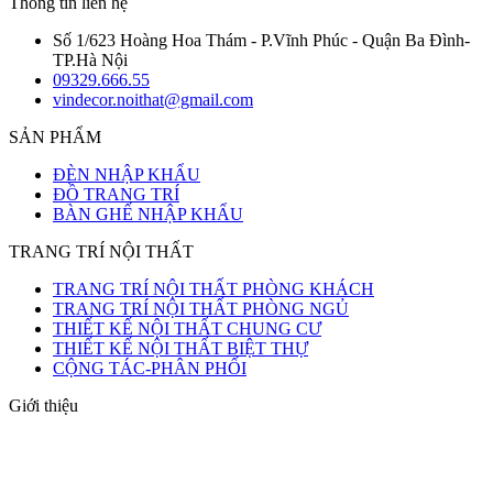
Thông tin liên hệ
Số 1/623 Hoàng Hoa Thám - P.Vĩnh Phúc - Quận Ba Đình-
TP.Hà Nội
09329.666.55
vindecor.noithat@gmail.com
SẢN PHẨM
ĐÈN NHẬP KHẨU
ĐỒ TRANG TRÍ
BÀN GHẾ NHẬP KHẨU
TRANG TRÍ NỘI THẤT
TRANG TRÍ NỘI THẤT PHÒNG KHÁCH
TRANG TRÍ NỘI THẤT PHÒNG NGỦ
THIẾT KẾ NỘI THẤT CHUNG CƯ
THIẾT KẾ NỘI THẤT BIỆT THỰ
CỘNG TÁC-PHÂN PHỐI
Giới thiệu
Nội Thất - VinDecor chuyên cung cấp các mặt hàng trang trí như
bàn ghế,đèn trang trí, đồ decor. Tất cả các sản phẩm của chúng tôi
đều được nhập khẩu trực tiếp từ các nhà máy uy tín có kinh nhiệm