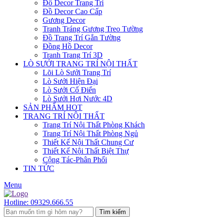
Đồ Decor Trang Trí
Đồ Decor Cao Cấp
Gương Decor
Tranh Tráng Gương Treo Tường
Đồ Trang Trí Gắn Tường
Đồng Hồ Decor
Tranh Trang Trí 3D
LÒ SƯỞI TRANG TRÍ NỘI THẤT
Lõi Lò Sưởi Trang Trí
Lò Sưởi Hiện Đại
Lò Sưởi Cổ Điển
Lò Sưởi Hơi Nước 4D
SẢN PHẨM HOT
TRANG TRÍ NỘI THẤT
Trang Trí Nội Thất Phòng Khách
Trang Trí Nội Thất Phòng Ngủ
Thiết Kế Nội Thất Chung Cư
Thiết Kế Nội Thất Biệt Thự
Cộng Tác-Phân Phối
TIN TỨC
Menu
Hotline:
09329.666.55
Tìm kiếm