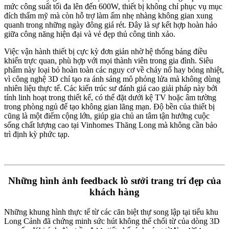
mức công suất tối đa lên đến 600W, thiết bị không chỉ phục vụ mục
đích thẩm mỹ mà còn hỗ trợ làm ấm nhẹ nhàng không gian xung
quanh trong những ngày đông giá rét. Đây là sự kết hợp hoàn hảo
giữa công năng hiện đại và vẻ đẹp thủ công tinh xảo.
Việc vận hành thiết bị cực kỳ đơn giản nhờ hệ thống bảng điều
khiển trực quan, phù hợp với mọi thành viên trong gia đình. Siêu
phẩm này loại bỏ hoàn toàn các nguy cơ về cháy nổ hay bỏng nhiệt,
vì công nghệ 3D chỉ tạo ra ánh sáng mô phỏng lửa mà không dùng
nhiên liệu thực tế. Các kiến trúc sư đánh giá cao giải pháp này bởi
tính linh hoạt trong thiết kế, có thể đặt dưới kệ TV hoặc âm tường
trong phòng ngủ để tạo không gian lãng mạn. Độ bền của thiết bị
cũng là một điểm cộng lớn, giúp gia chủ an tâm tận hưởng cuộc
sống chất lượng cao tại Vinhomes Thăng Long mà không cần bảo
trì định kỳ phức tạp.
Những hình ảnh feedback lò sưởi trang trí đẹp của
khách hàng
Những khung hình thực tế từ các căn biệt thự song lập tại tiểu khu
Long Cảnh đã chứng minh sức hút không thể chối từ của dòng 3D