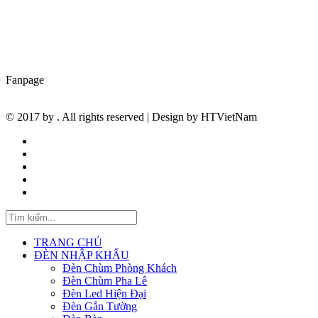
lâu năm trong lĩnh vực.Chúng tôi luôn nỗ lực hết mình tìm kiếm
những sản phẩm mới có giá trị về chất lượng cũng như có ý nghĩa
về mặt tinh thần để phục vụ quý khách hàng trên toàn quốc.
Fanpage
© 2017 by
. All rights reserved | Design by
HTVietNam
TRANG CHỦ
ĐÈN NHẬP KHẨU
Đèn Chùm Phòng Khách
Đèn Chùm Pha Lê
Đèn Led Hiện Đại
Đèn Gắn Tường