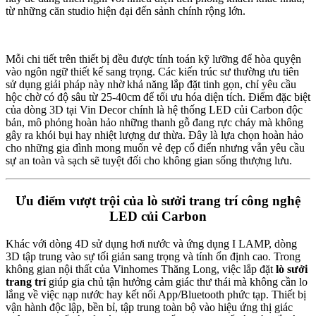
từ những căn studio hiện đại đến sảnh chính rộng lớn.
Mỗi chi tiết trên thiết bị đều được tính toán kỹ lưỡng để hòa quyện
vào ngôn ngữ thiết kế sang trọng. Các kiến trúc sư thường ưu tiên
sử dụng giải pháp này nhờ khả năng lắp đặt tinh gọn, chỉ yêu cầu
hộc chờ có độ sâu từ 25-40cm để tối ưu hóa diện tích. Điểm đặc biệt
của dòng 3D tại Vin Decor chính là hệ thống LED củi Carbon độc
bản, mô phỏng hoàn hảo những thanh gỗ đang rực cháy mà không
gây ra khói bụi hay nhiệt lượng dư thừa. Đây là lựa chọn hoàn hảo
cho những gia đình mong muốn vẻ đẹp cổ điển nhưng vẫn yêu cầu
sự an toàn và sạch sẽ tuyệt đối cho không gian sống thượng lưu.
Ưu điểm vượt trội của lò sưởi trang trí công nghệ
LED củi Carbon
Khác với dòng 4D sử dụng hơi nước và ứng dụng I LAMP, dòng
3D tập trung vào sự tối giản sang trọng và tính ổn định cao. Trong
không gian nội thất của Vinhomes Thăng Long, việc lắp đặt
lò sưởi
trang trí
giúp gia chủ tận hưởng cảm giác thư thái mà không cần lo
lắng về việc nạp nước hay kết nối App/Bluetooth phức tạp. Thiết bị
vận hành độc lập, bền bỉ, tập trung toàn bộ vào hiệu ứng thị giác