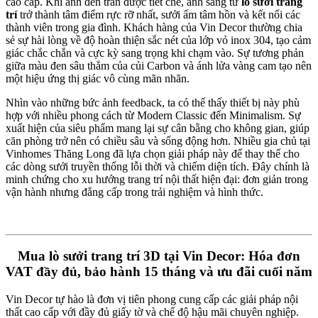
cao cấp. Khi ánh đèn trần được tiết chế, ánh sáng từ
lò sưởi trang
trí
trở thành tâm điểm rực rỡ nhất, sưởi ấm tâm hồn và kết nối các
thành viên trong gia đình. Khách hàng của Vin Decor thường chia
sẻ sự hài lòng về độ hoàn thiện sắc nét của lớp vỏ inox 304, tạo cảm
giác chắc chắn và cực kỳ sang trọng khi chạm vào. Sự tương phản
giữa màu đen sâu thẳm của củi Carbon và ánh lửa vàng cam tạo nên
một hiệu ứng thị giác vô cùng mãn nhãn.
Nhìn vào những bức ảnh feedback, ta có thể thấy thiết bị này phù
hợp với nhiều phong cách từ Modern Classic đến Minimalism. Sự
xuất hiện của siêu phẩm mang lại sự cân bằng cho không gian, giúp
căn phòng trở nên có chiều sâu và sống động hơn. Nhiều gia chủ tại
Vinhomes Thăng Long đã lựa chọn giải pháp này để thay thế cho
các dòng sưởi truyền thống lỗi thời và chiếm diện tích. Đây chính là
minh chứng cho xu hướng trang trí nội thất hiện đại: đơn giản trong
vận hành nhưng đẳng cấp trong trải nghiệm và hình thức.
Mua lò sưởi trang trí 3D tại Vin Decor: Hóa đơn
VAT đầy đủ, bảo hành 15 tháng và ưu đãi cuối năm
Vin Decor tự hào là đơn vị tiên phong cung cấp các giải pháp nội
thất cao cấp với đầy đủ giấy tờ và chế độ hậu mãi chuyên nghiệp.