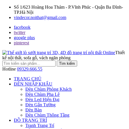
Số 1/623 Hoàng Hoa Thám - P.Vĩnh Phúc - Quận Ba Đình-
TP.Hà Nội
vindecor.noithat@gmail.com
facebook
twitter
google plus
pinterest
Thiết
kế nội thất, sofa gỗ, vách ngăn phòng
Tìm kiếm
Hotline
09329.666.55
TRANG CHỦ
ĐÈN NHẬP KHẨU
Đèn Chùm Phòng Khách
Đèn Chùm Pha Lê
Đèn Led Hiện Đại
Đèn Gắn Tường
Đèn Bàn
Đèn Chùm Thông Tầng
ĐỒ TRANG TRÍ
Tranh Trang Trí