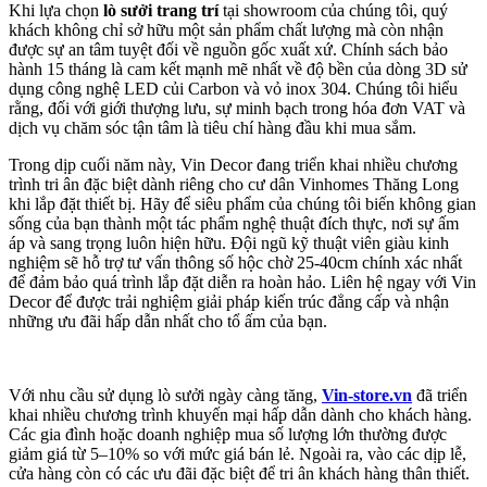
Khi lựa chọn
lò sưởi trang trí
tại showroom của chúng tôi, quý
khách không chỉ sở hữu một sản phẩm chất lượng mà còn nhận
được sự an tâm tuyệt đối về nguồn gốc xuất xứ. Chính sách bảo
hành 15 tháng là cam kết mạnh mẽ nhất về độ bền của dòng 3D sử
dụng công nghệ LED củi Carbon và vỏ inox 304. Chúng tôi hiểu
rằng, đối với giới thượng lưu, sự minh bạch trong hóa đơn VAT và
dịch vụ chăm sóc tận tâm là tiêu chí hàng đầu khi mua sắm.
Trong dịp cuối năm này, Vin Decor đang triển khai nhiều chương
trình tri ân đặc biệt dành riêng cho cư dân Vinhomes Thăng Long
khi lắp đặt thiết bị. Hãy để siêu phẩm của chúng tôi biến không gian
sống của bạn thành một tác phẩm nghệ thuật đích thực, nơi sự ấm
áp và sang trọng luôn hiện hữu. Đội ngũ kỹ thuật viên giàu kinh
nghiệm sẽ hỗ trợ tư vấn thông số hộc chờ 25-40cm chính xác nhất
để đảm bảo quá trình lắp đặt diễn ra hoàn hảo. Liên hệ ngay với Vin
Decor để được trải nghiệm giải pháp kiến trúc đẳng cấp và nhận
những ưu đãi hấp dẫn nhất cho tổ ấm của bạn.
Với nhu cầu sử dụng lò sưởi ngày càng tăng,
Vin-store.vn
đã triển
khai nhiều chương trình khuyến mại hấp dẫn dành cho khách hàng.
Các gia đình hoặc doanh nghiệp mua số lượng lớn thường được
giảm giá từ 5–10% so với mức giá bán lẻ. Ngoài ra, vào các dịp lễ,
cửa hàng còn có các ưu đãi đặc biệt để tri ân khách hàng thân thiết.